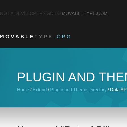
NOT A DEVELOPER? GO TO
MOVABLETYPE.COM
PLUGIN AND TH
Home
/
Extend
/
Plugin and Theme Directory
/ Data AP