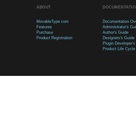
ABOUT
DOCUMENTATIO
MovableType.com
Documentation Ov
Features
Administrator's Gu
Purchase
Author's Guide
Product Registration
Designers's Guide
Plugin Developer's
Product Life Cycle