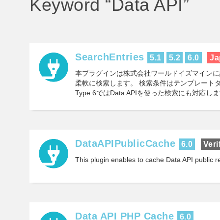
Keyword “
Data API
”
SearchEntries
5.1
5.2
6.0
Ja
本プラグインは株式会社ワールドイズマインに
柔軟に検索します。 検索条件はテンプレートタグ
Type 6ではData APIを使った検索にも対応し
DataAPIPublicCache
6.0
Veri
This plugin enables to cache Data API public r
Data API PHP Cache
6.0